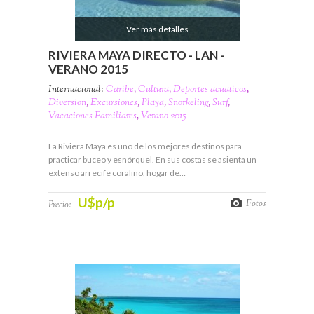
Ver más detalles
RIVIERA MAYA DIRECTO - LAN -
VERANO 2015
Internacional:
Caribe
,
Cultura
,
Deportes acuaticos
,
Diversion
,
Excursiones
,
Playa
,
Snorkeling
,
Surf
,
Vacaciones Familiares
,
Verano 2015
La Riviera Maya es uno de los mejores destinos para
practicar buceo y esnórquel. En sus costas se asienta un
extenso arrecife coralino, hogar de…
U$p/p
Fotos
Precio: