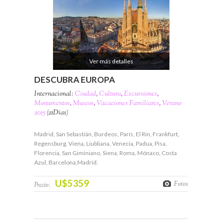
Ver más detalles
DESCUBRA EUROPA
Internacional:
Ciudad
,
Cultura
,
Excursiones
,
Monumentos
,
Museos
,
Vacaciones Familiares
,
Verano
2015
(21Días)
Madrid, San Sebastián, Burdeos, París, El Rin, Frankfurt,
Regensburg, Viena, Liubliana, Venecia, Padua, Pisa,
Florencia, San Giminiano, Siena, Roma, Mónaco, Costa
Azul, Barcelona,Madrid.
U$5359
Fotos
Precio: