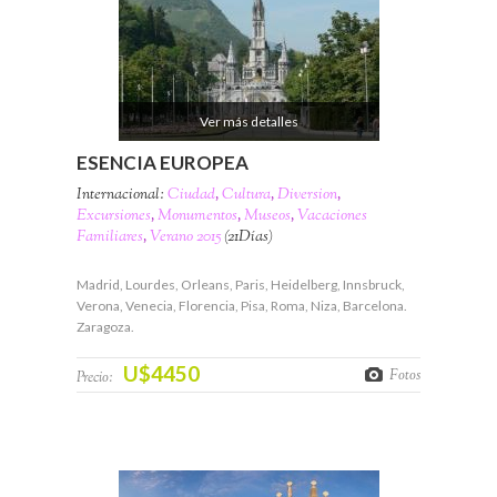
Ver más detalles
ESENCIA EUROPEA
Internacional:
Ciudad
,
Cultura
,
Diversion
,
Excursiones
,
Monumentos
,
Museos
,
Vacaciones
Familiares
,
Verano 2015
(21Días)
Madrid, Lourdes, Orleans, Paris, Heidelberg, Innsbruck,
Verona, Venecia, Florencia, Pisa, Roma, Niza, Barcelona.
Zaragoza.
U$4450
Fotos
Precio: