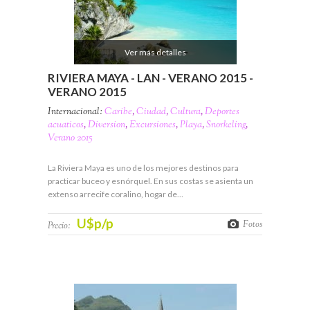
Ver más detalles
RIVIERA MAYA - LAN - VERANO 2015 -
VERANO 2015
Internacional:
Caribe
,
Ciudad
,
Cultura
,
Deportes
acuaticos
,
Diversion
,
Excursiones
,
Playa
,
Snorkeling
,
Verano 2015
La Riviera Maya es uno de los mejores destinos para
practicar buceo y esnórquel. En sus costas se asienta un
extenso arrecife coralino, hogar de…
U$p/p
Fotos
Precio: