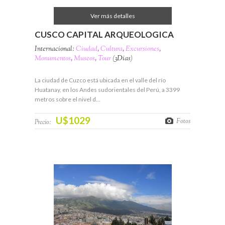
Ver más detalles
CUSCO CAPITAL ARQUEOLOGICA
Internacional:
Ciudad
,
Cultura
,
Excursiones
,
Monumentos
,
Museos
,
Tour
(3Días)
La ciudad de Cuzco está ubicada en el valle del río
Huatanay, en los Andes sudorientales del Perú, a 3399
metros sobre el nivel d…
U$1029
Fotos
Precio: