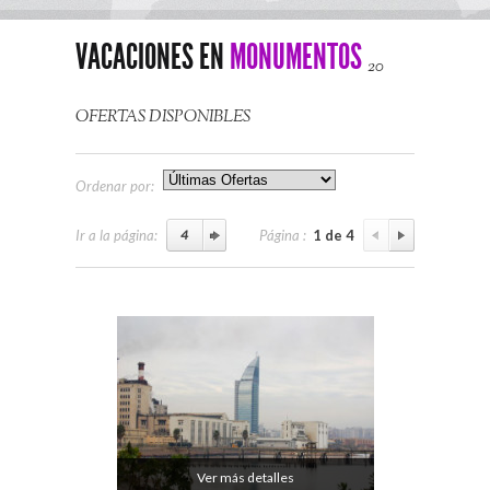
VACACIONES EN
MONUMENTOS
20
OFERTAS DISPONIBLES
Ordenar por:
Ir a la página:
Página :
1 de 4
Ver más detalles