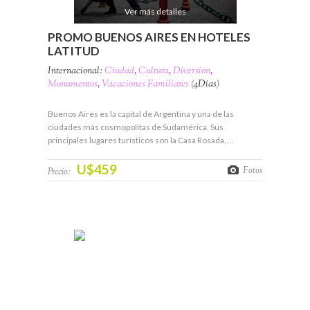
Ver más detalles
PROMO BUENOS AIRES EN HOTELES
LATITUD
Internacional:
Ciudad
,
Cultura
,
Diversion
,
Monumentos
,
Vacaciones Familiares
(4Días)
Buenos Aires es la capital de Argentina y una de las
ciudades más cosmopolitas de Sudamérica. Sus
principales lugares turísticos son la Casa Rosada, …
U$459
Fotos
Precio: