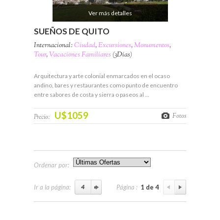
Ver más detalles
SUEÑOS DE QUITO
Internacional:
Ciudad
,
Excursiones
,
Monumentos
,
Tour
,
Vacaciones Familiares
(3Días)
Arquitectura y arte colonial enmarcados en el ocaso
andino, bares y restaurantes como punto de encuentro
entre sabores de costa y sierra o paseos al …
U$1059
Fotos
Precio:
Ordenar por:
Ir a la página:
Página :
1 de 4