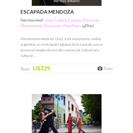
Ver más detalles
ESCAPADA MENDOZA
Internacional:
2015
,
Ciudad
,
Cultura
,
Diversion
,
Monumentos
,
Vacaciones Familiares
(4Días)
Mendoza fundada en 1561, esta importante ciudad
argentina, es metrópoli regional de la zona de cuyo y
posee un amplio desarrollo comercial, industrial y
cultural….
U$329
Fotos
Precio: