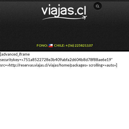
FONO:
CHILE: +(56) 225821107
[advanced_iframe
securitykey=»751a8522728e3b409abfa2d604b8d78f88ae6e19″
src=»http://reservas.viajas.cl/viajas/home/packages» scrolling=»auto»]