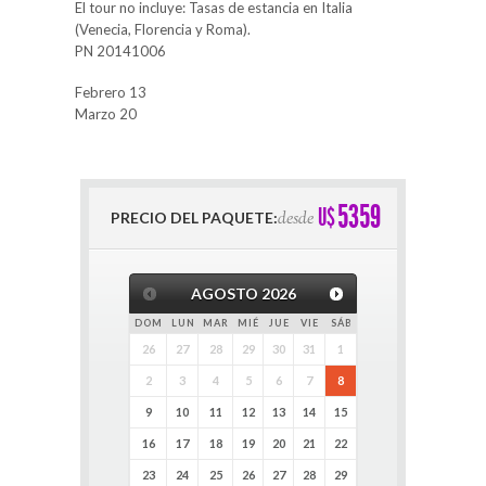
El tour no incluye: Tasas de estancia en Italia
(Venecia, Florencia y Roma).
PN 20141006
Febrero 13
Marzo 20
5359
U$
desde
PRECIO DEL PAQUETE:
AGOSTO
2026
DOM
LUN
MAR
MIÉ
JUE
VIE
SÁB
26
27
28
29
30
31
1
2
3
4
5
6
7
8
9
10
11
12
13
14
15
16
17
18
19
20
21
22
23
24
25
26
27
28
29