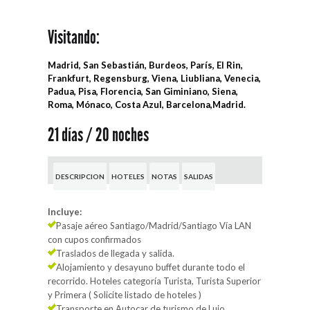
Visitando:
Madrid, San Sebastián, Burdeos, París, El Rin,
Frankfurt, Regensburg, Viena, Liubliana, Venecia,
Padua, Pisa, Florencia, San Giminiano, Siena,
Roma, Mónaco, Costa Azul, Barcelona,Madrid.
21 días / 20 noches
DESCRIPCION
HOTELES
NOTAS
SALIDAS
Incluye:
Pasaje aéreo Santiago/Madrid/Santiago Vía LAN
con cupos confirmados
Traslados de llegada y salida.
Alojamiento y desayuno buffet durante todo el
recorrido. Hoteles categoría Turista, Turista Superior
y Primera ( Solicite listado de hoteles )
Transporte en Autocar de turismo.de Lujo