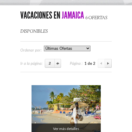
VACACIONES EN
JAMAICA
6 OFERTAS
DISPONIBLES
Ordenar por:
Ir a la página:
Página :
1 de 2
Ver más detalles