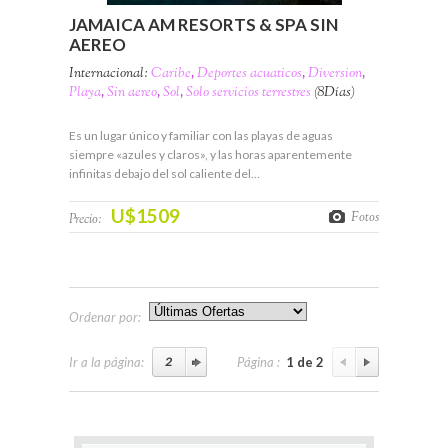
JAMAICA AM RESORTS & SPA SIN
AEREO
Internacional:
Caribe
,
Deportes acuaticos
,
Diversion
,
Playa
,
Sin aereo
,
Sol
,
Solo servicios terrestres
(8Días)
Es un lugar único y familiar con las playas de aguas
siempre «azules y claros», y las horas aparentemente
infinitas debajo del sol caliente del…
U$1509
Fotos
Precio:
Ordenar por:
Ir a la página:
Página :
1 de 2