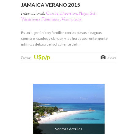
JAMAICA VERANO 2015
Internacional:
Caribe
,
Diversion
,
Playa
,
Sol
,
Vacaciones Familiares
,
Verano 2015
Es un lugar único y familiar con las playas de aguas
siempre «azules y claros», y las horas aparentemente
infinitas debajo del sol caliente del…
U$p/p
Fotos
Precio:
Ver más detalles