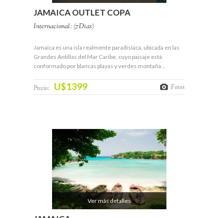
JAMAICA OUTLET COPA
Internacional: (7Días)
Jamaica es una isla realmente paradisíaca, ubicada en las
Grandes Antillas del Mar Caribe, cuyo paisaje está
conformado por blancas playas y verdes montaña…
U$1399
Fotos
Precio:
Ver más detalles