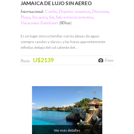
JAMAICA DE LUJO SIN AEREO
Internacional:
Caribe
,
Deportes acuaticos
,
Diversion
,
Playa
,
Sin aereo
,
Sol
,
Solo servicios terrestres
,
Vacaciones Familiares
(8Días)
Es un lugar único y familiar con las playas de aguas
siempre «azules y claros», y las horas aparentemente
infinitas debajo del sol caliente del…
U$2139
Fotos
Precio:
Ver más detalles