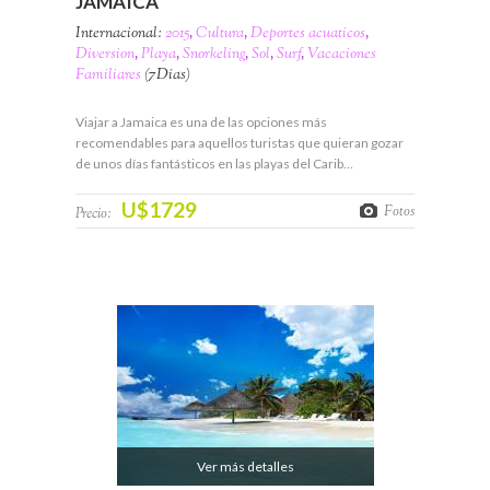
JAMAICA
Internacional:
2015
,
Cultura
,
Deportes acuaticos
,
Diversion
,
Playa
,
Snorkeling
,
Sol
,
Surf
,
Vacaciones
Familiares
(7Días)
Viajar a Jamaica es una de las opciones más
recomendables para aquellos turistas que quieran gozar
de unos días fantásticos en las playas del Carib…
U$1729
Fotos
Precio:
Ver más detalles