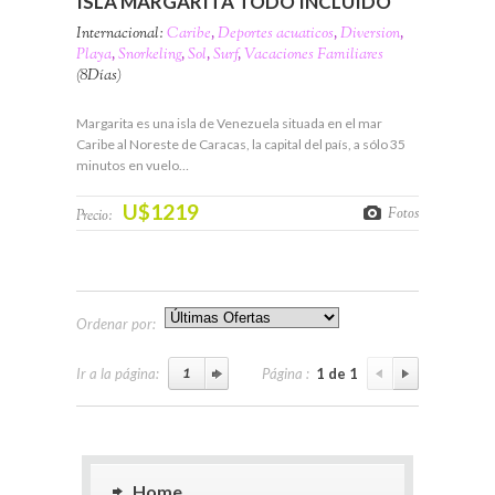
ISLA MARGARITA TODO INCLUIDO
Internacional:
Caribe
,
Deportes acuaticos
,
Diversion
,
Playa
,
Snorkeling
,
Sol
,
Surf
,
Vacaciones Familiares
(8Días)
Margarita es una isla de Venezuela situada en el mar
Caribe al Noreste de Caracas, la capital del país, a sólo 35
minutos en vuelo…
U$1219
Fotos
Precio:
Ordenar por:
Ir a la página:
Página :
1 de 1
Home