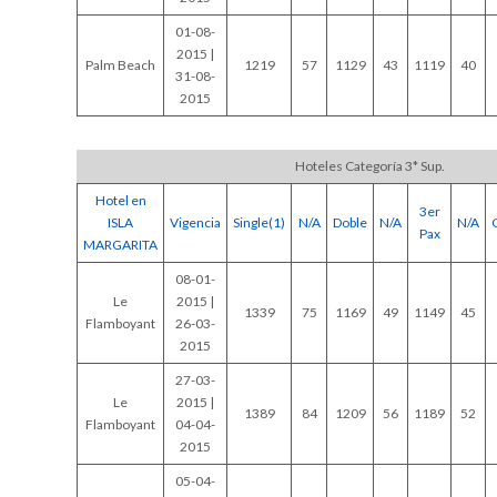
01-08-
2015 |
Palm Beach
1219
57
1129
43
1119
40
31-08-
2015
Hoteles Categoría 3* Sup.
Hotel en
3er
ISLA
Vigencia
Single(1)
N/A
Doble
N/A
N/A
Pax
MARGARITA
08-01-
Le
2015 |
1339
75
1169
49
1149
45
Flamboyant
26-03-
2015
27-03-
Le
2015 |
1389
84
1209
56
1189
52
Flamboyant
04-04-
2015
05-04-