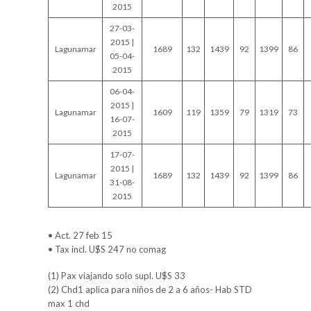
2015
27-03-
2015 |
Lagunamar
1689
132
1439
92
1399
86
05-04-
2015
06-04-
2015 |
Lagunamar
1609
119
1359
79
1319
73
16-07-
2015
17-07-
2015 |
Lagunamar
1689
132
1439
92
1399
86
31-08-
2015
• Act. 27 feb 15
• Tax incl. U$S 247 no comag
(1) Pax viajando solo supl. U$S 33
(2) Chd1 aplica para niños de 2 a 6 años- Hab STD
max 1 chd