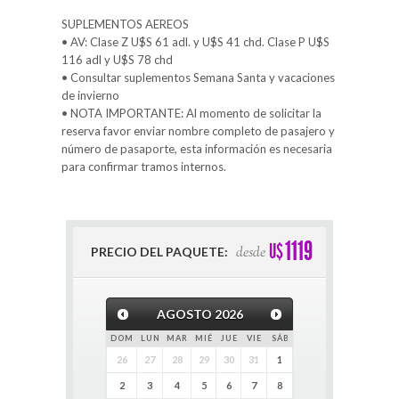
SUPLEMENTOS AEREOS
• AV: Clase Z U$S 61 adl. y U$S 41 chd. Clase P U$S
116 adl y U$S 78 chd
• Consultar suplementos Semana Santa y vacaciones
de invierno
• NOTA IMPORTANTE: Al momento de solicitar la
reserva favor enviar nombre completo de pasajero y
número de pasaporte, esta información es necesaria
para confirmar tramos internos.
1119
U$
desde
PRECIO DEL PAQUETE:
AGOSTO
2026
DOM
LUN
MAR
MIÉ
JUE
VIE
SÁB
26
27
28
29
30
31
1
2
3
4
5
6
7
8