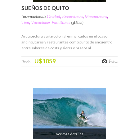
SUEÑOS DE QUITO
Internacional:
Ciudad
,
Excursiones
,
Monumentos
,
Tour
,
Vacaciones Familiares
(3Días)
Arquitectura y arte colonial enmarcados en el ocaso
andino, bares y restaurantes como punto de encuentro
entre sabores de costa y sierra o paseos al …
U$1059
Fotos
Precio:
Ver más detalles