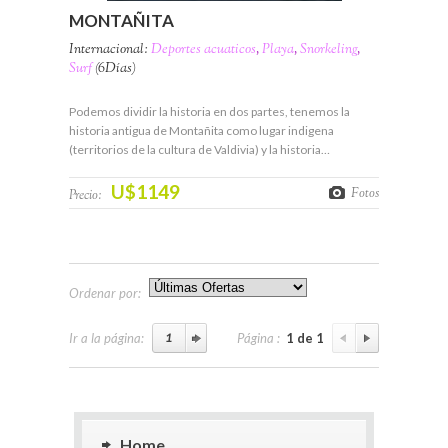
MONTAÑITA
Internacional:
Deportes acuaticos
,
Playa
,
Snorkeling
,
Surf
(6Días)
Podemos dividir la historia en dos partes, tenemos la
historia antigua de Montañita como lugar indigena
(territorios de la cultura de Valdivia) y la historia…
U$1149
Fotos
Precio:
Ordenar por:
Ir a la página:
Página :
1 de 1
Home