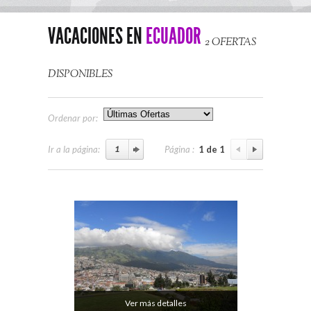
VACACIONES EN
ECUADOR
2 OFERTAS
DISPONIBLES
Ordenar por:
Ir a la página:
Página :
1 de 1
Ver más detalles