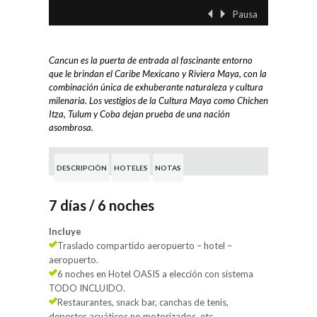
Pausa
‹ Previo
Siguient
Cancun es la puerta de entrada al fascinante entorno
que le brindan el Caribe Mexicano y Riviera Maya, con la
combinación única de exhuberante naturaleza y cultura
milenaria. Los vestigios de la Cultura Maya como Chichen
Itza, Tulum y Coba dejan prueba de una nación
asombrosa.
DESCRIPCIÓN
HOTELES
NOTAS
7 días / 6 noches
Incluye
Traslado compartido aeropuerto – hotel –
aeropuerto.
6 noches en Hotel OASIS a elección con sistema
TODO INCLUIDO.
Restaurantes, snack bar, canchas de tenis,
deportes acuáticos no motorizados, etc.