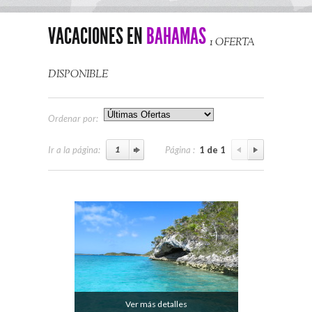
VACACIONES EN
BAHAMAS
1 OFERTA
DISPONIBLE
Ordenar por:
Ir a la página:
Página :
1 de 1
Ver más detalles