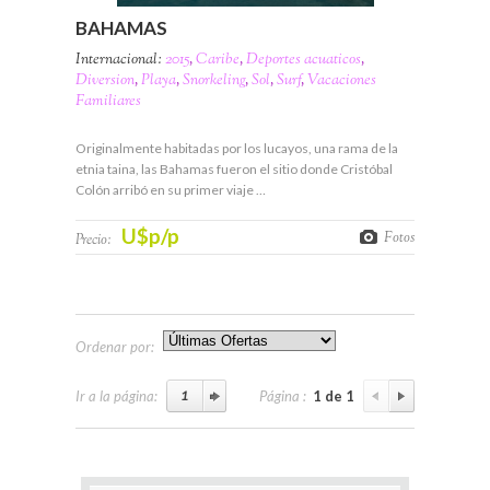
BAHAMAS
Internacional:
2015
,
Caribe
,
Deportes acuaticos
,
Diversion
,
Playa
,
Snorkeling
,
Sol
,
Surf
,
Vacaciones
Familiares
Originalmente habitadas por los lucayos, una rama de la
etnia taina, las Bahamas fueron el sitio donde Cristóbal
Colón arribó en su primer viaje …
U$p/p
Fotos
Precio:
Ordenar por:
Ir a la página:
Página :
1 de 1