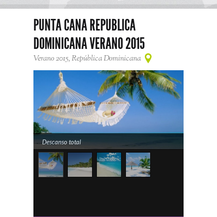
PUNTA CANA REPUBLICA
DOMINICANA VERANO 2015
Verano 2015, República Dominicana
Descanso total
Brisa y mar