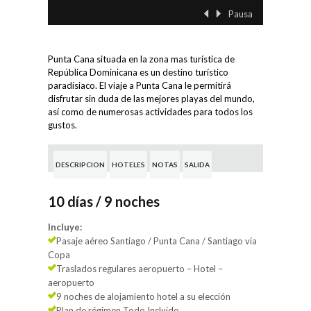
Pausa
‹ Previo
Siguient
Punta Cana situada en la zona mas turística de
República Dominicana es un destino turístico
paradisiaco. El viaje a Punta Cana le permitirá
disfrutar sin duda de las mejores playas del mundo,
así como de numerosas actividades para todos los
gustos.
DESCRIPCION
HOTELES
NOTAS
SALIDA
10 días / 9 noches
Incluye:
Pasaje aéreo Santiago / Punta Cana / Santiago vía
Copa
Traslados regulares aeropuerto – Hotel –
aeropuerto
9 noches de alojamiento hotel a su elección
Plan de régimen Todo Incluido