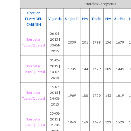
Hoteles Categoría 5*
Hotel en
PLAYA DEL
Vigencia
Single(1)
N/A
Doble
N/A
3erPax
N
CARMEN
06-04-
Iberostar
2015 |
2039
201
1799
156
1679
1
Tucan/Quetzal
30-04-
2015
01-05-
Iberostar
2015 |
1739
144
1529
105
1449
Tucan/Quetzal
14-07-
2015
15-07-
Iberostar
2015 |
1969
188
1729
143
1619
1
Tucan/Quetzal
24-08-
2015
25-08-
Iberostar
2015 |
1869
169
1629
123
1529
1
Tucan/Quetzal
31-10-
2015