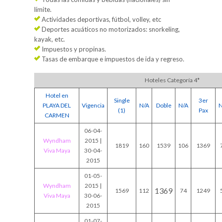
límite.
Actividades deportivas, fútbol, volley, etc
Deportes acuáticos no motorizados: snorkeling,
kayak, etc.
Impuestos y propinas.
Tasas de embarque e impuestos de ida y regreso.
Hoteles Categoría 4*
Hotel en
Single
3er
PLAYA DEL
Vigencia
N/A
Doble
N/A
N
(1)
Pax
CARMEN
06-04-
Wyndham
2015 |
1819
160
1539
106
1369
Viva Maya
30-04-
2015
01-05-
Wyndham
2015 |
1369
1569
112
74
1249
Viva Maya
30-06-
2015
01-07-