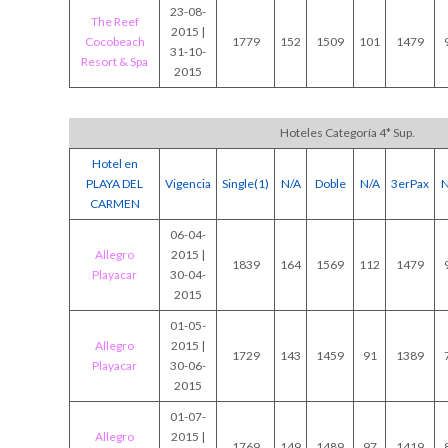
23-08-
The Reef
2015 |
Cocobeach
1779
152
1509
101
1479
31-10-
Resort & Spa
2015
Hoteles Categoría 4* Sup.
Hotel en
PLAYA DEL
Vigencia
Single(1)
N/A
Doble
N/A
3erPax
N
CARMEN
06-04-
Allegro
2015 |
1839
164
1569
112
1479
Playacar
30-04-
2015
01-05-
Allegro
2015 |
1729
143
1459
91
1389
Playacar
30-06-
2015
01-07-
Allegro
2015 |
1769
149
1489
97
1419