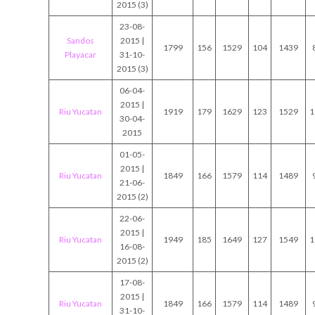
2015 (3)
23-08-
Sandos
2015 |
1799
156
1529
104
1439
Playacar
31-10-
2015 (3)
06-04-
2015 |
Riu Yucatan
1919
179
1629
123
1529
1
30-04-
2015
01-05-
2015 |
Riu Yucatan
1849
166
1579
114
1489
21-06-
2015 (2)
22-06-
2015 |
Riu Yucatan
1949
185
1649
127
1549
1
16-08-
2015 (2)
17-08-
2015 |
Riu Yucatan
1849
166
1579
114
1489
31-10-