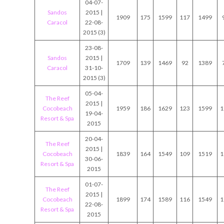
04-07-
Sandos
2015 |
1909
175
1599
117
1499
Caracol
22-08-
2015 (3)
23-08-
Sandos
2015 |
1709
139
1469
92
1389
Caracol
31-10-
2015 (3)
05-04-
The Reef
2015 |
Cocobeach
1959
186
1629
123
1599
1
19-04-
Resort & Spa
2015
20-04-
The Reef
2015 |
Cocobeach
1839
164
1549
109
1519
1
30-06-
Resort & Spa
2015
01-07-
The Reef
2015 |
Cocobeach
1899
174
1589
116
1549
1
22-08-
Resort & Spa
2015