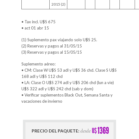
2015 (2)
• Tax incl. U$S 675
• act 01 abr 15
(1) Suplemento pax viajando solo U$S 25.
(2) Reservas y pagos al 31/05/15
(3) Reservas y pagos al 15/05/15
Suplemento aéreo:
• CM: Clase W U$S 53 adl y U$S 36 chd. Clase S U$S
168 adl y U$S 112 chd
• LA: Clase O U$S 274 adl y U$S 206 chd (lun a vie)
U$S 322 adl y U$S 242 chd (sab y dom)
• Verificar suplementos Black Out, Semana Santa y
vacaciones de invierno
1369
U$
desde
PRECIO DEL PAQUETE: