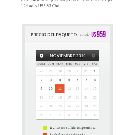
124 adl y U$S 83 Chd.
959
U$
desde
PRECIO DEL PAQUETE:
NOVIEMBRE
2014
DOM
LUN
MAR
MIÉ
JUE
VIE
SÁB
26
27
28
29
30
31
1
2
3
4
5
6
7
8
9
10
11
12
13
14
15
16
17
18
19
20
21
22
23
24
25
26
27
28
29
30
1
2
3
4
5
6
fechas de salida disponibles