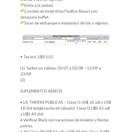
Visita a la ciudad.
2 noches en hotel Vista Pacífico Resort con
desayuno buffet.
Tasas de embarque e impuestos de ida y regreso.
• Tax incl. U$S 150
(1) Tarifas no válidas: 03/07 a 02/08 – 15/09 a
23/09
(2)
SUPLEMENTOS AEREOS
• LA: TARIFAS PÚBLICAS – Clase O US$ 26 adl y US$
18 chd (exige noche de sábado). Clase Q U$S 65 adl
y U$S 44 chd.
• Verificar Black out vacaciones de invierno y fiestas
patrias.
• AV: Clase W US$ 51 adl y US$ 34 chd. Clase Z U$S