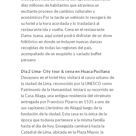
diez millones de habitantes que atraviesa un
excitante proceso de cambios culturales y
económicos Por la tarde un vehículo lo recogerá de
su hotel a la hora acordada y lo trasladará al
restaurante ida y vuelta. Cena en el restaurante
Dama Juana, aquí usted podrá disfrutar de un show
folklórico en donde se incluyen nuevas danzas
recogidas de todas las regiones del país,
acompañado de un exquisito y variado buffet
peruano
Día 2 Lima- City tour & cena en Huaca Pucllana
Desayuno en el hotel Hoy visitará el casco urbano de
la ciudad de Lima, reconocido por la UNESCO como
Patrimonio de la Humanidad. Iniciará su recorrido en
la Casa Aliaga, una antigua residencia del virreinato
entregada por Francisco Pizarro en 1535 a uno de
sus capitanes (Jerónimo de Aliaga) luego de la
fundación de la ciudad. Esta casa es la única de la
época que todavía pertenece a la misma familia
hasta el día de hoy. Enseguida caminará hacia la
Catedral de Lima, ubicada en la Plaza Mayor, la