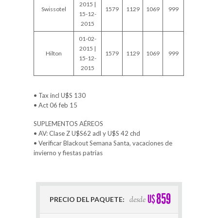
2015 |
Swissotel
1579
1129
1069
999
15-12-
2015
01-02-
2015 |
Hilton
1579
1129
1069
999
15-12-
2015
• Tax incl U$S 130
• Act 06 feb 15
SUPLEMENTOS AÉREOS
• AV: Clase Z U$S62 adl y U$S 42 chd
• Verificar Blackout Semana Santa, vacaciones de
invierno y fiestas patrias
859
U$
desde
PRECIO DEL PAQUETE: