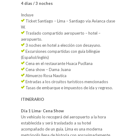
4 días / 3 noches
Incluye
Ticket Santiago – Lima – Santiago vía Avianca clase
W.
Traslado compartido aeropuerto – hotel –
aeropuerto.
3 noches en hotel a elección con desayuno.
Excursiones compartidas con guía bilingüe
(Español/inglés)
Cena en el restaurante Huaca Pucllana
Cena show – Dama Juana
Almuerzo Rosa Nautica
Entradas a los circuitos turísticos mencionados
Tasas de embarque e impuestos de ida y regreso.
ITINERARIO
Día 1 Lima- Cena Show
Un vehículo lo recogerá del aeropuerto a la hora
establecida y será trasladado a su hotel
acompañado de un guía. Lima es una moderna
metrópolis llena de historia con aproximadamente