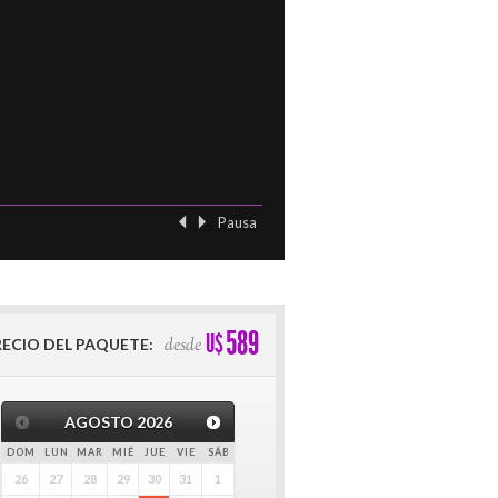
Pausa
‹ Previo
Siguient
589
U$
desde
RECIO DEL PAQUETE:
AGOSTO
2026
DOM
LUN
MAR
MIÉ
JUE
VIE
SÁB
26
27
28
29
30
31
1