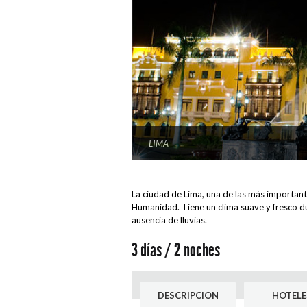
LIMA
Miraflores-Lima
View Large
View Large
La ciudad de Lima, una de las más important
Humanidad. Tiene un clima suave y fresco du
ausencia de lluvias.
3 días / 2 noches
DESCRIPCION
HOTELE