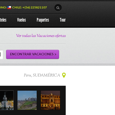
ONO:
CHILE: +(56) 225821107
teles
Vuelos
Paquetes
Tour
Ver todas las Vacaciones ofertas
Peru, SUDAMÉRICA