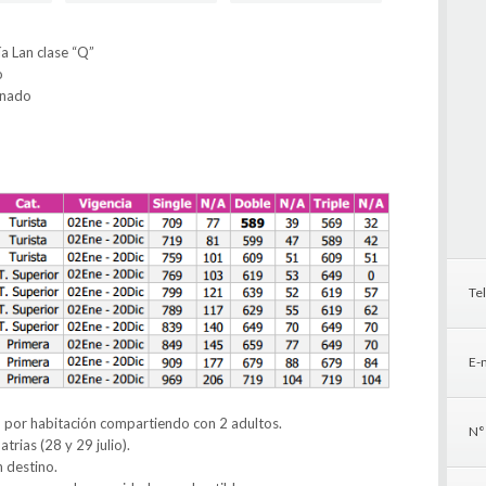
ía Lan clase “Q”
o
onado
Te
E-m
 por habitación compartiendo con 2 adultos.
N°
trias (28 y 29 julio).
 destino.