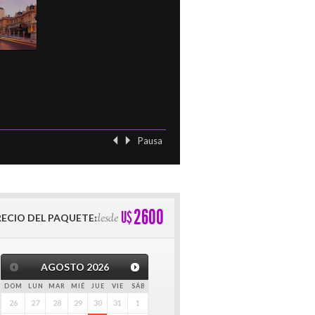
Pausa
‹ Previo
Siguient
2600
U$
desde
RECIO DEL PAQUETE:
AGOSTO
2026
DOM
LUN
MAR
MIÉ
JUE
VIE
SÁB
26
27
28
29
30
31
1