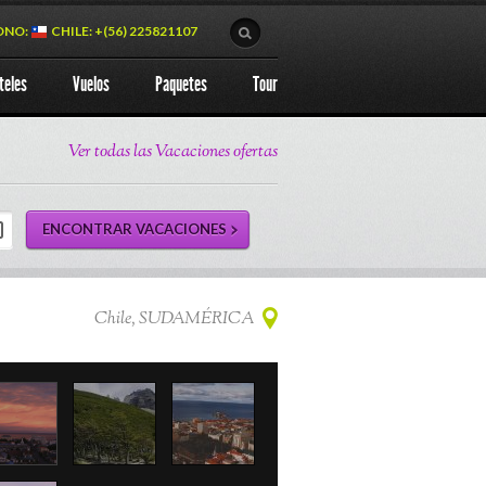
ONO:
CHILE: +(56) 225821107
teles
Vuelos
Paquetes
Tour
Ver todas las Vacaciones ofertas
Chile, SUDAMÉRICA