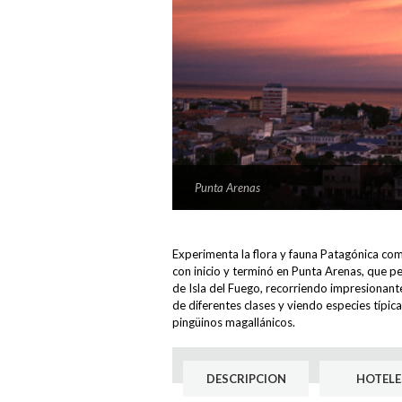
Punta Arenas
Flora
View Large
View Large
Experimenta la flora y fauna Patagónica com
con inicio y terminó en Punta Arenas, que p
de Isla del Fuego, recorriendo impresionant
de diferentes clases y viendo especies típic
pingüinos magallánicos.
DESCRIPCION
HOTELE