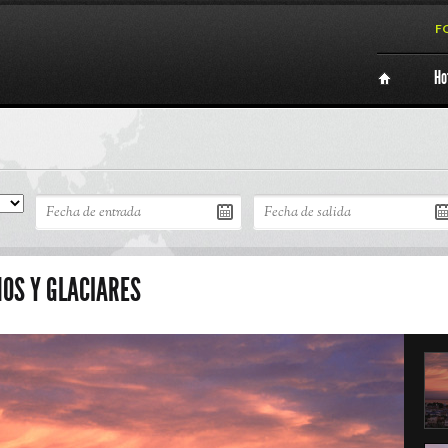
F
Ho
OS Y GLACIARES