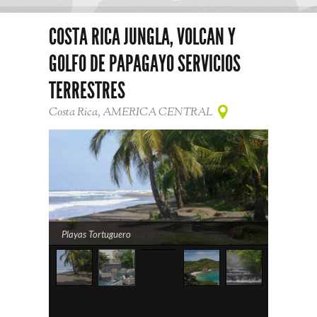
COSTA RICA JUNGLA, VOLCAN Y
GOLFO DE PAPAGAYO SERVICIOS
TERRESTRES
Costa Rica, AMERICA CENTRAL
Playas Tortuguero
volcan arenal y aguas termales