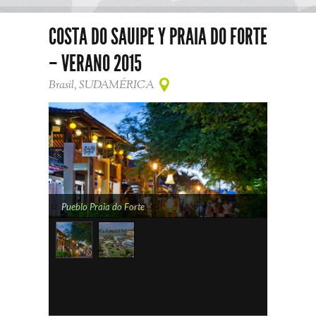
COSTA DO SAUIPE Y PRAIA DO FORTE
– VERANO 2015
Brasil, SUDAMÉRICA
Pueblo Praia do Forte
Iberostar Praia Do Forte