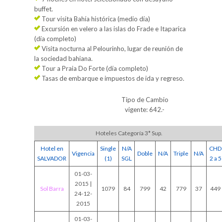
buffet.
Tour visita Bahía histórica (medio día)
Excursión en velero a las islas do Frade e Itaparica
(día completo)
Visita nocturna al Pelourinho, lugar de reunión de
la sociedad bahiana.
Tour a Praia Do Forte (día completo)
Tasas de embarque e impuestos de ida y regreso.
Tipo de Cambio
vigente: 642.-
Hoteles Categoría 3* Sup.
Hotel en
Single
N/A
CHD
Vigencia
Doble
N/A
Triple
N/A
SALVADOR
(1)
SGL
2 a 5
01-03-
2015 |
Sol Barra
1079
84
799
42
779
37
449
24-12-
2015
01-03-