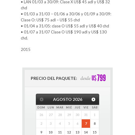
• LAN 01/03 a 30/09: Clase X US$ 45 adl y US$ 32
chd
• 01/03 a 31/03 – 01/06 a 30/06 y 01/09 a 30/09:
Clase O: US$ 75 adl – US$ 55 chd
• 01/04 a 31/05: clase O US$ 55 adl y US$ 40 chd
• 01/07 a 31/07 Clase O US$ 190 adl y US$ 130
chd.
2015
799
U$
desde
PRECIO DEL PAQUETE:
AGOSTO
2026
DOM
LUN
MAR
MIÉ
JUE
VIE
SÁB
26
27
28
29
30
31
1
2
3
4
5
6
7
8
9
10
11
12
13
14
15