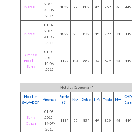
2015 |
Marazul
1029
77
809
42
769
36
449
30-06-
2015
01-07-
2015 |
Marazul
1099
90
849
49
799
41
449
31-08-
2015
01-03-
Grande
2015 |
Hotel da
1199
105
869
53
829
45
449
10-06-
Barra
2015
Hoteles Categoría 4*
Hotel en
Single
CHD
Vigencia
N/A
Doble
N/A
Triple
N/A
SALVADOR
(1)
2 a 6
01-03-
Bahia
2015 |
1169
99
859
49
829
46
449
Othon
14-07-
2015