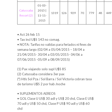
01-03-
Catussaba
2015 |
1319
126
929
70
779
48
449
Resort (2)
11-11-
2015
• Act 26 feb 15
• Tax incl U$S 143 no comag.
• NOTA: Tarifas no validas para feriados ni fines de
semana largo (02/04 a 05/04/2015 – 18/04 a
21/04/2015- 30/04 a 03/05/2015- 04/06 a
07/06/2015 -05/09 a 08/09/2015)
(1) Pax viajando solo supl U$S 85
(2) Catussaba considera 3er pax
(*) Htls Sol Pza / Sol Barra / Sol Victoria cobran tasa
de turismo U$S 2 por hab /noche
• SUPLEMENTOS AEREOS
• GOL Clase U US$ 30 adl y US$ 20 chd, Clase E US$
70 adl y US$ 50 chd, Clase P US$ 90 adl y US$ 60
chd