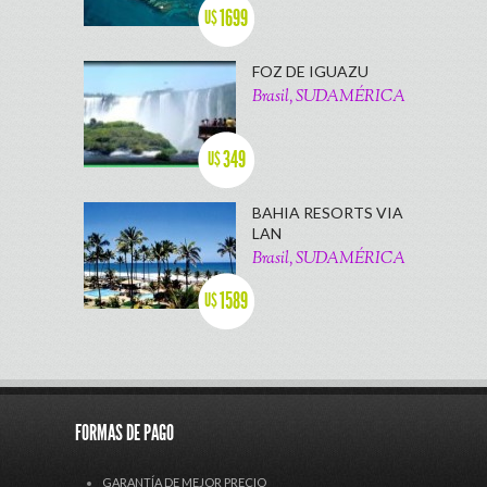
1699
U$
FOZ DE IGUAZU
Brasil, SUDAMÉRICA
349
U$
BAHIA RESORTS VIA
LAN
Brasil, SUDAMÉRICA
1589
U$
FORMAS DE PAGO
GARANTÍA DE MEJOR PRECIO