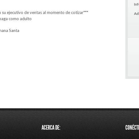
In
u ejecutivo de ventas al momento de cotizar***
Ad
 paga como adulto
emana Santa
ACERCA DE:
CONÉCT