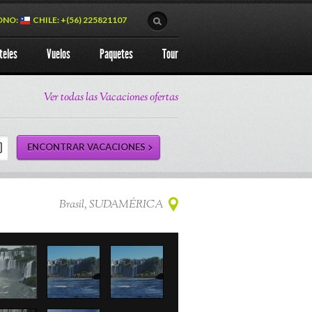
ONO:
CHILE: +(56) 225821107
teles
Vuelos
Paquetes
Tour
Ver todas las Vacaciones ofertas
Brasil, SUDAMÉRICA