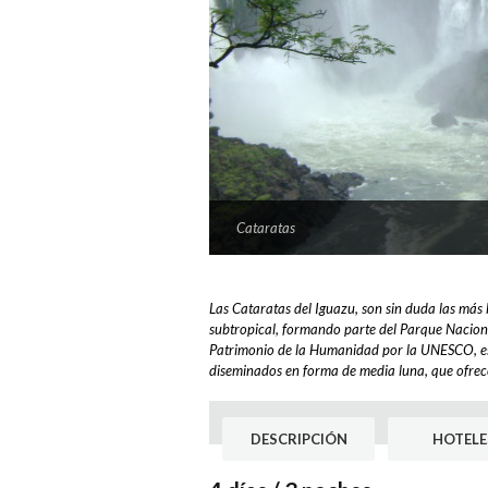
Cataratas
Cataratas-iguazu-2
View Large
View Large
Las Cataratas del Iguazu, son sin duda las más
subtropical, formando parte del Parque Naciona
Patrimonio de la Humanidad por la UNESCO, es
diseminados en forma de media luna, que ofrec
DESCRIPCIÓN
HOTELE