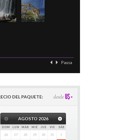
Pausa
‹ Previo
Siguient
-
U$
desde
RECIO DEL PAQUETE:
AGOSTO
2026
DOM
LUN
MAR
MIÉ
JUE
VIE
SÁB
26
27
28
29
30
31
1