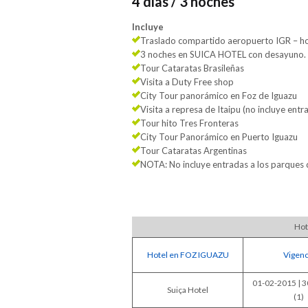
4 días / 3 noches
Incluye
Traslado compartido aeropuerto IGR – ho
3 noches en SUICA HOTEL con desayuno.
Tour Cataratas Brasileñas
Visita a Duty Free shop
City Tour panorámico en Foz de Iguazu
Visita a represa de Itaipu (no incluye entr
Tour hito Tres Fronteras
City Tour Panorámico en Puerto Iguazu
Tour Cataratas Argentinas
NOTA: No incluye entradas a los parques 
Hot
Hotel en FOZ IGUAZU
Vigenc
01-02-2015 | 
Suiça Hotel
(1)