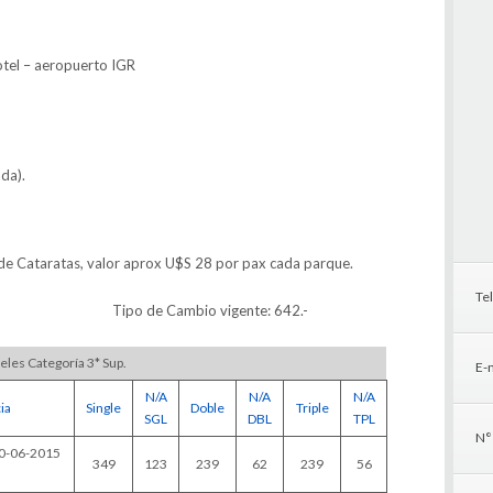
tel – aeropuerto IGR
ada).
de Cataratas, valor aprox U$S 28 por pax cada parque.
Te
Tipo de Cambio vigente: 642.-
eles Categoría 3* Sup.
E-m
N/A
N/A
N/A
ia
Single
Doble
Triple
SGL
DBL
TPL
N°
30-06-2015
349
123
239
62
239
56