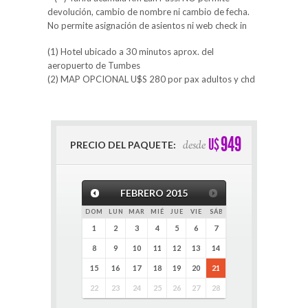
devolución, cambio de nombre ni cambio de fecha.
No permite asignación de asientos ni web check in
(1) Hotel ubicado a 30 minutos aprox. del
aeropuerto de Tumbes
(2) MAP OPCIONAL U$S 280 por pax adultos y chd
949
U$
desde
PRECIO DEL PAQUETE:
FEBRERO
2015
DOM
LUN
MAR
MIÉ
JUE
VIE
SÁB
1
2
3
4
5
6
7
8
9
10
11
12
13
14
15
16
17
18
19
20
21
22
23
24
25
26
27
28