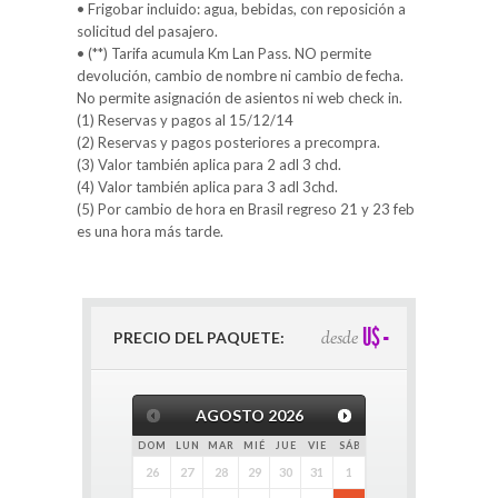
• Frigobar incluido: agua, bebidas, con reposición a
solicitud del pasajero.
• (**) Tarifa acumula Km Lan Pass. NO permite
devolución, cambio de nombre ni cambio de fecha.
No permite asignación de asientos ni web check in.
(1) Reservas y pagos al 15/12/14
(2) Reservas y pagos posteriores a precompra.
(3) Valor también aplica para 2 adl 3 chd.
(4) Valor también aplica para 3 adl 3chd.
(5) Por cambio de hora en Brasil regreso 21 y 23 feb
es una hora más tarde.
-
U$
desde
PRECIO DEL PAQUETE:
AGOSTO
2026
DOM
LUN
MAR
MIÉ
JUE
VIE
SÁB
26
27
28
29
30
31
1