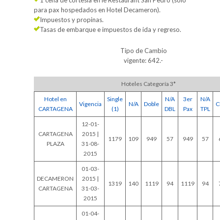
1 cena de cortesía en le Restaurant San Pedro (sólo
para pax hospedados en Hotel Decameron).
Impuestos y propinas.
Tasas de embarque e impuestos de ida y regreso.
Tipo de Cambio
vigente: 642.-
Hoteles Categoría 3*
Hotel en
Single
N/A
3er
N/A
Vigencia
N/A
Doble
C
CARTAGENA
(1)
DBL
Pax
TPL
12-01-
CARTAGENA
2015 |
1179
109
949
57
949
57
PLAZA
31-08-
2015
01-03-
DECAMERON
2015 |
1319
140
1119
94
1119
94
CARTAGENA
31-03-
2015
01-04-