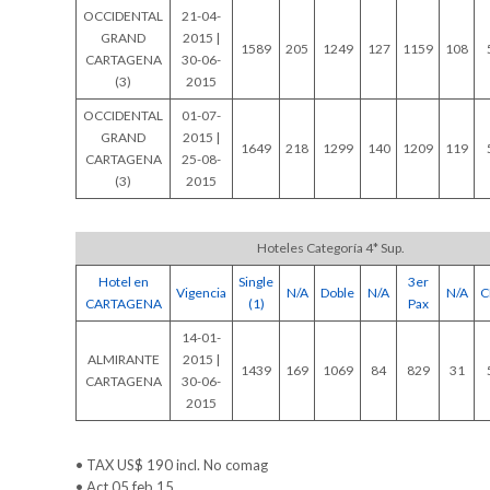
OCCIDENTAL
21-04-
GRAND
2015 |
1589
205
1249
127
1159
108
CARTAGENA
30-06-
(3)
2015
OCCIDENTAL
01-07-
GRAND
2015 |
1649
218
1299
140
1209
119
CARTAGENA
25-08-
(3)
2015
Hoteles Categoría 4* Sup.
Hotel en
Single
3er
Vigencia
N/A
Doble
N/A
N/A
C
CARTAGENA
(1)
Pax
14-01-
ALMIRANTE
2015 |
1439
169
1069
84
829
31
CARTAGENA
30-06-
2015
• TAX US$ 190 incl. No comag
• Act 05 feb 15