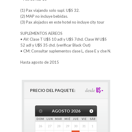
(1) Pax viajando solo supl. U$S 32.
(2) MAP no incluye bebidas.
(3) Pax alojados en este hotel no incluye city tour
SUPLEMENTOS AEREOS
• AV: Clase T U$S 10 adl y U$S 7chd. Clase W U$S
52 adl y U$S 35 chd. (verificar Black Out)
• CM: Consultar suplementos clase L, clase E y clse N.
Hasta agosto de 2015
-
U$
desde
PRECIO DEL PAQUETE:
AGOSTO
2026
DOM
LUN
MAR
MIÉ
JUE
VIE
SÁB
26
27
28
29
30
31
1