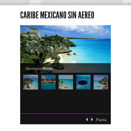
CARIBE MEXICANO SIN AEREO
Hermosas Playas
Cultura
Pausa
‹ Previo
Siguient