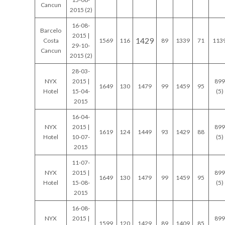
Cancun
2015 (2)
16-08-
Barcelo
2015 |
1429
Costa
1569
116
89
1339
71
113
29-10-
Cancun
2015 (2)
28-03-
NYX
2015 |
899
1649
130
1479
99
1459
95
Hotel
15-04-
(5)
2015
16-04-
NYX
2015 |
899
1619
124
1449
93
1429
88
Hotel
10-07-
(5)
2015
11-07-
NYX
2015 |
899
1649
130
1479
99
1459
95
Hotel
15-08-
(5)
2015
16-08-
NYX
2015 |
899
1599
120
1429
89
1409
85