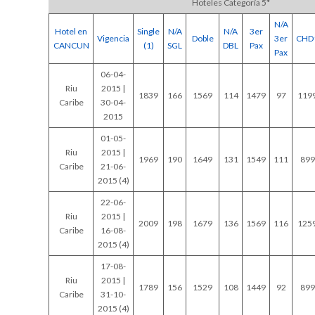
Hoteles Categoría 5*
N/A
Hotel en
Single
N/A
N/A
3er
Vigencia
Doble
3er
CHD
CANCUN
(1)
SGL
DBL
Pax
Pax
06-04-
Riu
2015 |
1839
166
1569
114
1479
97
119
Caribe
30-04-
2015
01-05-
Riu
2015 |
1969
190
1649
131
1549
111
899
Caribe
21-06-
2015 (4)
22-06-
Riu
2015 |
2009
198
1679
136
1569
116
125
Caribe
16-08-
2015 (4)
17-08-
Riu
2015 |
1789
156
1529
108
1449
92
899
Caribe
31-10-
2015 (4)