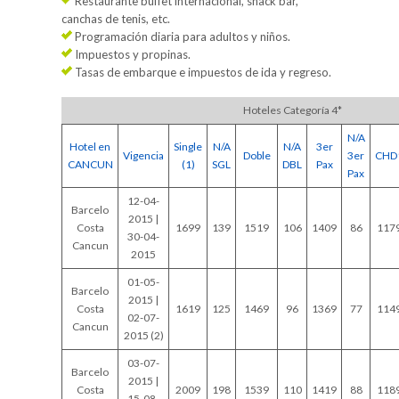
Restaurante buffet internacional, snack bar,
canchas de tenis, etc.
Programación diaria para adultos y niños.
Impuestos y propinas.
Tasas de embarque e impuestos de ida y regreso.
Hoteles Categoría 4*
N/A
Hotel en
Single
N/A
N/A
3er
Vigencia
Doble
3er
CHD
CANCUN
(1)
SGL
DBL
Pax
Pax
12-04-
Barcelo
2015 |
Costa
1699
139
1519
106
1409
86
117
30-04-
Cancun
2015
01-05-
Barcelo
2015 |
Costa
1619
125
1469
96
1369
77
114
02-07-
Cancun
2015 (2)
03-07-
Barcelo
2015 |
Costa
2009
198
1539
110
1419
88
118
15-08-