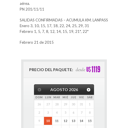
aérea.
PN 201/11/11
SALIDAS CONFIRMADAS – ACUMULA KM. LANPASS
Enero 3, 10, 15, 17, 18, 22, 24, 25, 29, 31
Febrero 1, 5, 7, 8, 12, 14, 15, 19, 21*, 22*
Febrero 21 de 2015
1119
U$
desde
PRECIO DEL PAQUETE:
AGOSTO
2026
DOM
LUN
MAR
MIÉ
JUE
VIE
SÁB
26
27
28
29
30
31
1
2
3
4
5
6
7
8
9
10
11
12
13
14
15