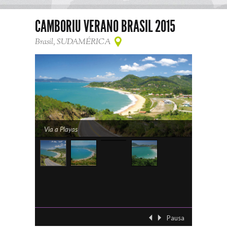
CAMBORIU VERANO BRASIL 2015
Brasil, SUDAMÉRICA
Via a Playas
Camboriu-
Pausa
‹ Previo
Siguient