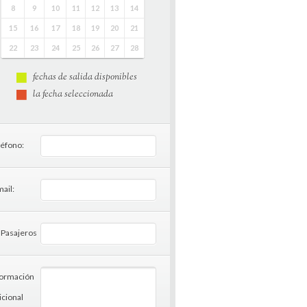
8
9
10
11
12
13
14
15
16
17
18
19
20
21
22
23
24
25
26
27
28
fechas de salida disponibles
la fecha seleccionada
léfono:
ail:
 Pasajeros
formación
icional