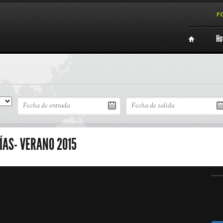
F
Ho
DÍAS- VERANO 2015