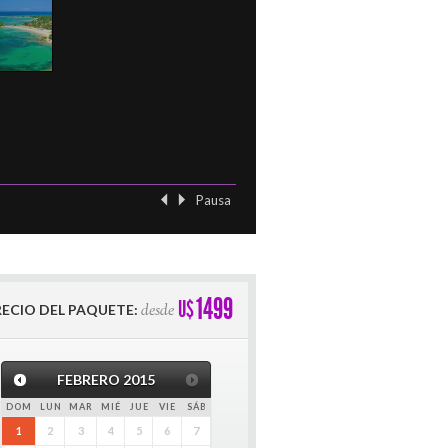
Pausa
‹ Previo
Siguient
1499
U$
desde
RECIO DEL PAQUETE:
FEBRERO
2015
DOM
LUN
MAR
MIÉ
JUE
VIE
SÁB
1
2
3
4
5
6
7