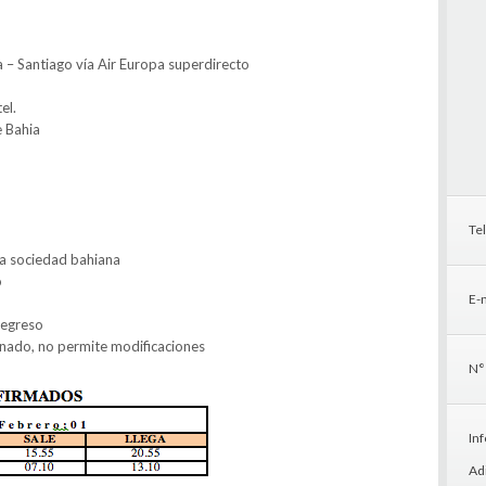
 – Santiago vía Air Europa superdirecto
el.
e Bahia
Te
 la sociedad bahiana
o
E-m
regreso
nado, no permite modificaciones
N°
In
Ad