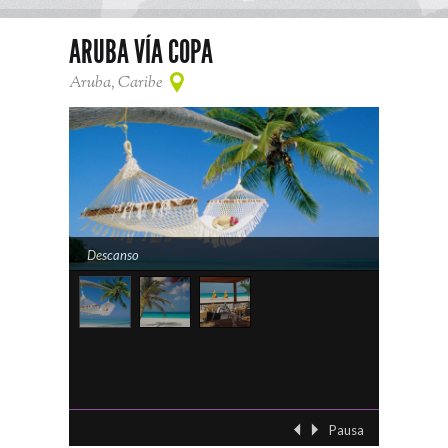
ARUBA VÍA COPA
Aruba, Caribe
Descanso
Playa
Pausa
‹ Previo
Siguient