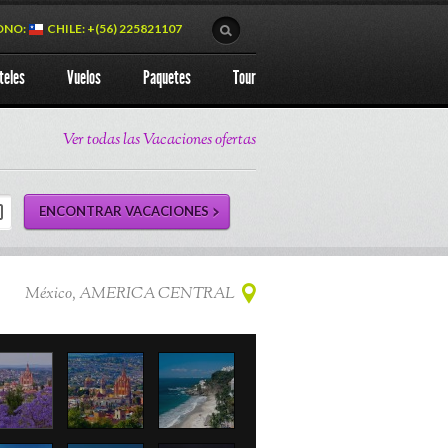
ONO:
CHILE: +(56) 225821107
teles
Vuelos
Paquetes
Tour
Ver todas las Vacaciones ofertas
México, AMERICA CENTRAL