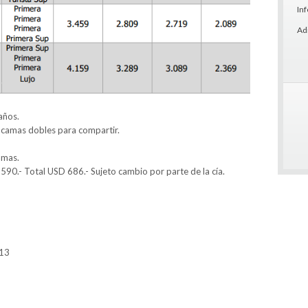
In
Ad
años.
 camas dobles para compartir.
amas.
590.- Total USD 686.- Sujeto cambio por parte de la cía.
:13