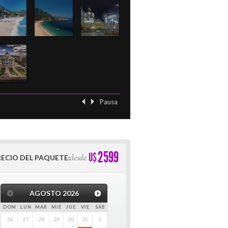
Pausa
‹ Previo
Siguient
2599
U$
desde
RECIO DEL PAQUETE:
AGOSTO
2026
DOM
LUN
MAR
MIÉ
JUE
VIE
SÁB
26
27
28
29
30
31
1