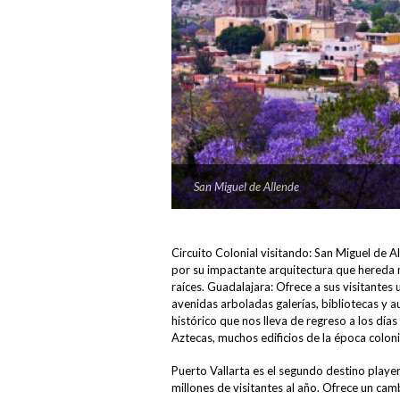
San Miguel de Allende
San Miguel de Allende
View Large
View Large
Circuito Colonial visitando: San Miguel de Al
por su impactante arquitectura que hereda m
raíces. Guadalajara: Ofrece a sus visitantes
avenidas arboladas galerías, bibliotecas y 
histórico que nos lleva de regreso a los día
Aztecas, muchos edificios de la época colon
Puerto Vallarta es el segundo destino play
millones de visitantes al año. Ofrece un cam