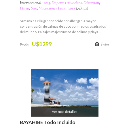
Internacional:
2015
,
Deportes acuaticos
,
Diversion
,
Playa
,
Surf
,
Vacaciones Familiares
(7Días)
Samaná es el lugar conocido por albergar la mayor
concentración de palmas de coco por metros cuadrados
del mundo. Paisajes majestuosos de colinas y playa…
U$1299
Fotos
Precio:
Ver más detalles
BAYAHIBE Todo Incluido