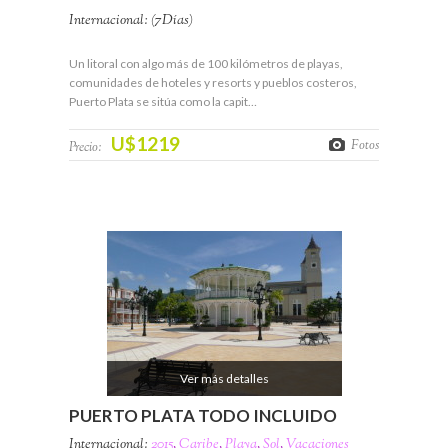
Internacional: (7Días)
Un litoral con algo más de 100 kilómetros de playas,
comunidades de hoteles y resorts y pueblos costeros,
Puerto Plata se sitúa como la capit…
U$1219
Fotos
Precio:
Ver más detalles
PUERTO PLATA TODO INCLUIDO
Internacional:
2015
,
Caribe
,
Playa
,
Sol
,
Vacaciones