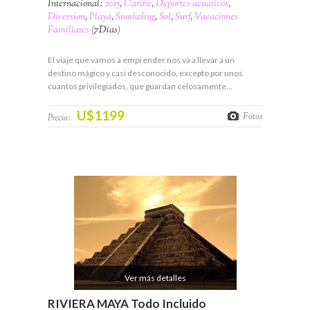
Internacional:
2015
,
Caribe
,
Deportes acuaticos
,
Diversion
,
Playa
,
Snorkeling
,
Sol
,
Surf
,
Vacaciones
Familiares
(7Días)
El viaje que vamos a emprender nos va a llevar a un
destino mágico y casi desconocido, excepto por unos
cuantos privilegiados, que guardan celosamente…
U$1199
Fotos
Precio:
Ver más detalles
RIVIERA MAYA Todo Incluido