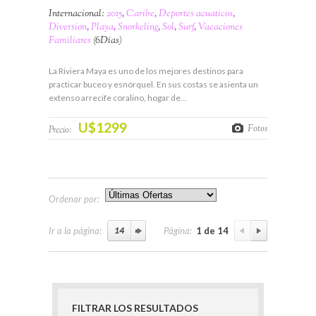
Internacional:
2015
,
Caribe
,
Deportes acuaticos
,
Diversion
,
Playa
,
Snorkeling
,
Sol
,
Surf
,
Vacaciones
Familiares
(6Días)
La Riviera Maya es uno de los mejores destinos para
practicar buceo y esnórquel. En sus costas se asienta un
extenso arrecife coralino, hogar de…
U$1299
Fotos
Precio:
Ordenar por:
Ir a la página:
Página:
1 de 14
FILTRAR LOS RESULTADOS