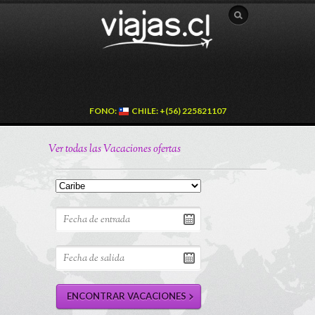
FONO:
CHILE: +(56) 225821107
Ver todas las Vacaciones ofertas